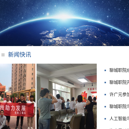
1
1
1
新闻快讯
2
聊城职院
聊城职院
许广元参
聊城职院
人工智能