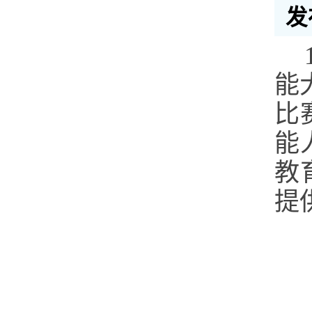
发
能
比
能
教
提