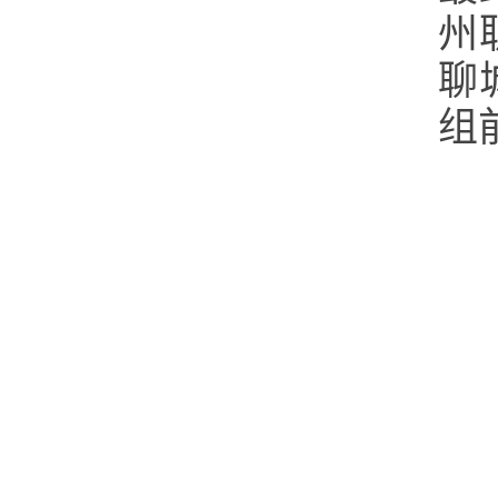
州
聊
组