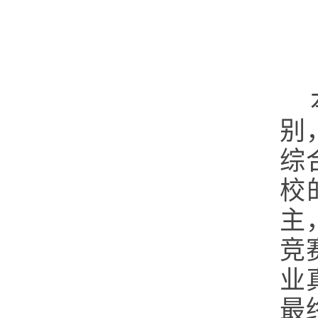
别
综
校
主
竞
业
最