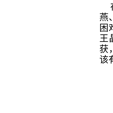
燕
困
王
获
该