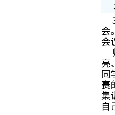
会
会
亮
同
赛
集
自