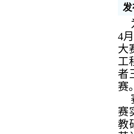
发
4
大
工
者
赛
赛
教