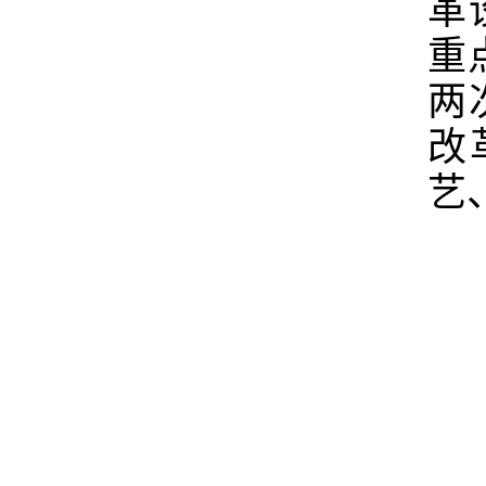
革
重
两
改
艺