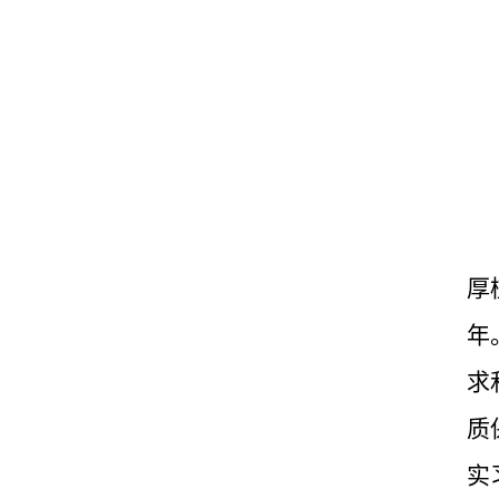
厚
年
求
质
实