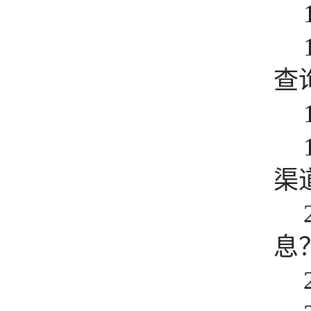
查
渠
息