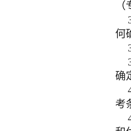
（
何
确
考