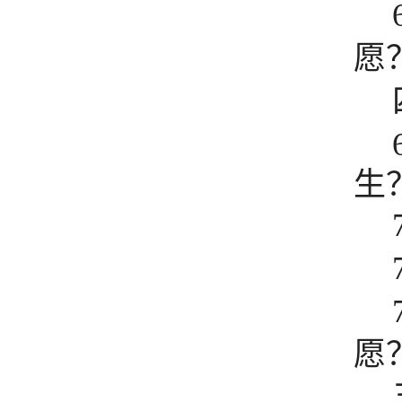
愿
生
愿