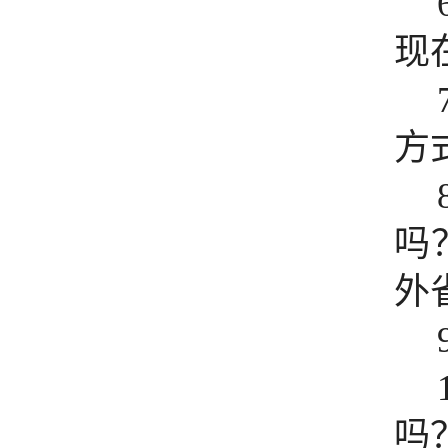
现
方
吗
外
吗