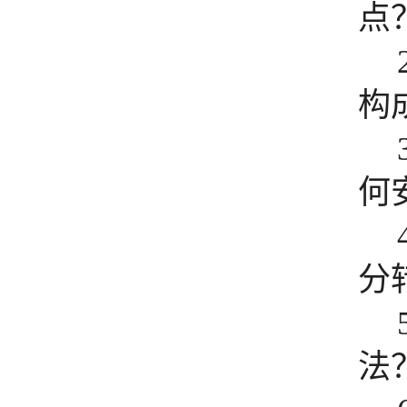
点
构
何
分
法