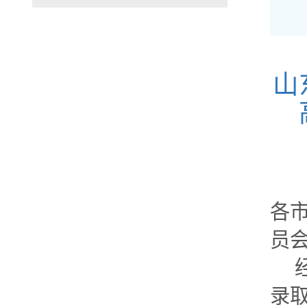
山
各
员
录