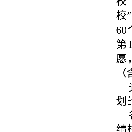
校
校
60
第
愿
（
划
绩