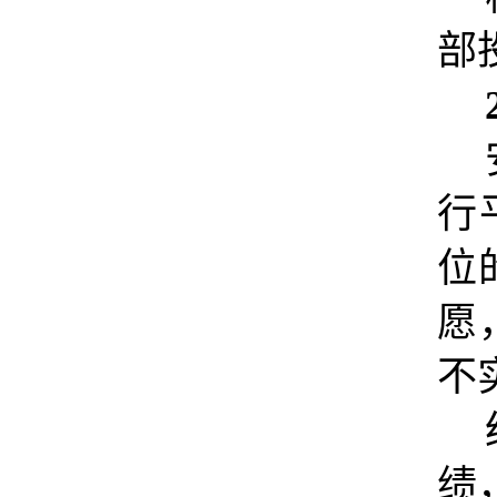
部
行
位
愿
不
绩