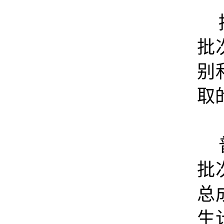
批
别
取
批
总
生