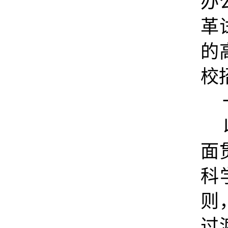
办
革
的
校
面
科
则
过