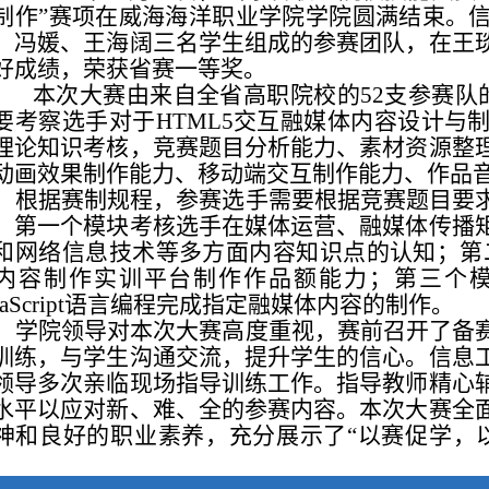
制作”赛项在威海海洋职业学院学院圆满结束。
、冯媛、王海阔三名学生组成的参赛团队，在王
好成绩，荣获省赛一等奖。
本次大赛由来自全省高职院校的
52
支参赛队
要考察选手对于
HTML5
交互融媒体内容设计与
理论知识考核，竞赛题目分析能力、素材资源整
动画效果制作能力、移动端交互制作能力、作品
根据赛制规程，参赛选手需要根据竞赛题目要
。第一个模块考核选手在媒体运营、融媒体传播
和网络信息技术等多方面内容知识点的认知；第
内容制作实训平台制作作品额能力；第三个
aScript
语言编程完成指定融媒体内容的制作。
学院领导对本次大赛高度重视，赛前召开了备
训练，与学生沟通交流，提升学生的信心。信息
领导多次亲临现场指导训练工作。指导教师精心
水平以应对新、难、全的参赛内容。本次大赛全
神和良好的职业素养，充分展示了“以赛促学，
。