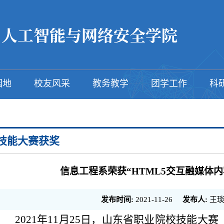
园地
校友风采
教务教学
团学工作
科
技能大赛获奖
信息工程系荣获“HTML5交互融媒体
发布时间:
2021-11-26
发布人:
王琰
2021
年
11
月
25
日，山东省职业院校技能大赛