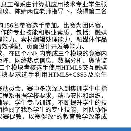
信息工程系由计算机应用技术专业学生张
琰琰、陈婧两位老师指导下，获得第二名
的
156
名参赛选手参加。比赛为团体赛，
制作的专业技能和职业素质，包括：融媒
理能力、素材编辑处理能力、融媒体作品
音效搭配、页面设计开发等能力。
求，在四个小时内完成三个模块的竞赛内
矩阵、网络热点信息、数据分析、舆情监
二个模块考核选手使用
HTML5
交互融媒
模块要求选手利用
HTML5+CSS3
及原生
赛动员会，赛中多次深入到集训学生中指
工程系根据学校要求，精心安排和组织，
辅导、学生专心训练，不断提升学生的技
面检阅了我系学生的专业技能，团队协作
以赛促教，以赛促改”的教育教学改革成