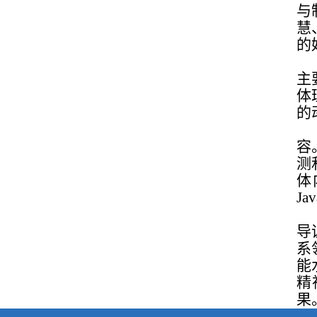
与
慧
的
主
体
的
容
测
体
Jav
导
系
能
精
果