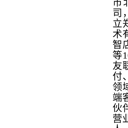
市
司
立
术
智
等
友
付
领
端
伙
营