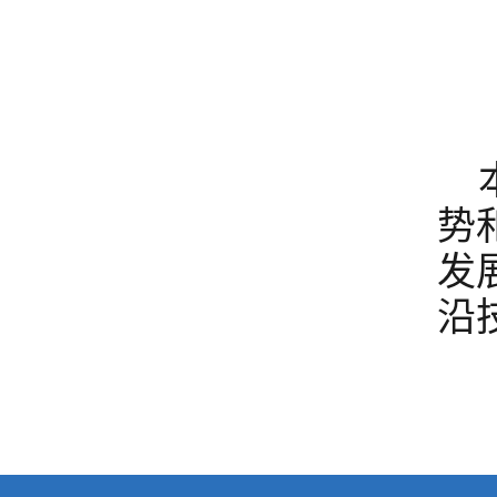
势
发
沿