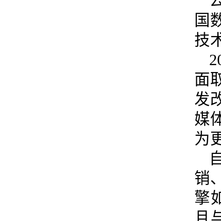
国
技
面
发
媒
为
销
擎
且