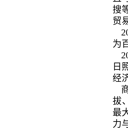
搜
贸
为
日
经
拔
最
力