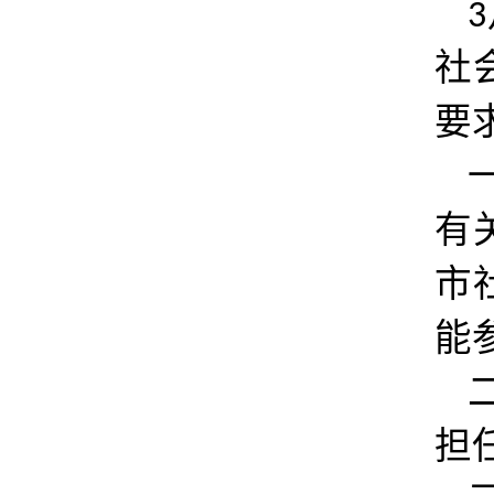
3
社
要
有
市
能
担